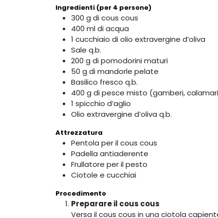
Ingredienti (per 4 persone)
300 g di cous cous
400 ml di acqua
1 cucchiaio di olio extravergine d’oliva
Sale q.b.
200 g di pomodorini maturi
50 g di mandorle pelate
Basilico fresco q.b.
400 g di pesce misto (gamberi, calamari
1 spicchio d’aglio
Olio extravergine d’oliva q.b.
Attrezzatura
Pentola per il cous cous
Padella antiaderente
Frullatore per il pesto
Ciotole e cucchiai
Procedimento
Preparare il cous cous
Versa il cous cous in una ciotola capiente