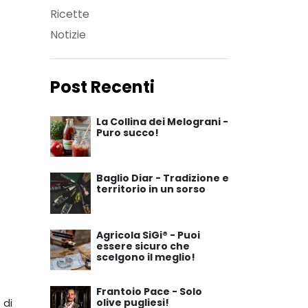
Ricette
Notizie
Post Recenti
La Collina dei Melograni -
Puro succo!
Baglio Diar - Tradizione e
territorio in un sorso
Agricola SiGi® - Puoi
essere sicuro che
scelgono il meglio!
Frantoio Pace - Solo
olive pugliesi!
 di