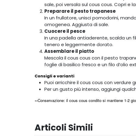
sale, poi versala sul cous cous. Copri e l
Preparare il pesto trapanese
In un frullatore, unisci pomodorini, mandor
omogenea. Aggiusta di sale.
Cuocere il pesce
In una padella antiaderente, scalda un fi
tenero e leggermente dorato.
Assemblare il piatto
Mescola il cous cous con il pesto trapan
foglie di basilico fresco e un filo d’olio e
Consigli e varianti
Puoi arricchire il cous cous con verdure 
Per un gusto più intenso, aggiungi qualch
Conservazione: il cous cous condito si mantiene 1-2 giorn
•
•
Articoli Simili