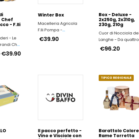
di
Box - Deluxe -
Winter Box
o Chef
2x250g, 2x310g,
Macelleria Agricola
co - F.lli
230g, 210g
F.lli Pompa -
Cuor di Nocciola de
Produzione Arrosticini
ideri - Le
€39.90
Langhe - Da quattr
Abruzzesi artigianali
randi Chef
generazioni in Alta
€96.20
elin
€39.90
Langa
TIPICO REGIONALE
ALO
Il pacco perfetto -
Barattolo Color
Vino e Visciole con
Rame Torretta