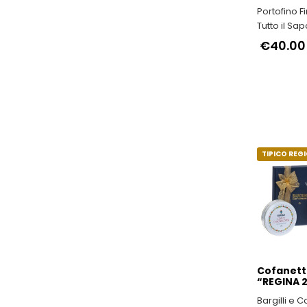
Portofino F
Tutto il Sa
Buon Vivere
€40.00
TIPICO REG
Cofanett
“REGINA 
Bargilli e C