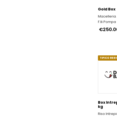
Gold Box
Macelleria
F.lli Pompa 
Produzione 
€250.0
Abruzzesi a
TIPICO REG
Box Intre
kg
Riso Intrepi