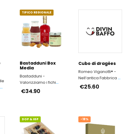
TIPICO REGIONALE
e
Bastadduni Box
Cubo di dragées
Media
Romeo Viganotti® -
Bastadduni -
Nell’antica Fabbrica di
lle
Valorizziamo i fichi
Cioccolato Romeo
€25.60
o
d’India di Sicilia
€34.90
Viganotti il tempo si è
come fermato
DOP & IGP
-18%