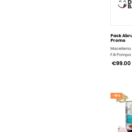
Pack Abr
Promo
Macelleria
F.lli Pompa 
Produzione 
€99.00
Abruzzesi a
-19%