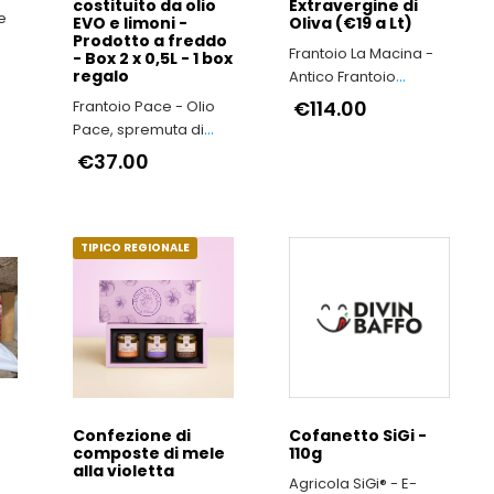
costituito da olio
Extravergine di
de
EVO e limoni -
Oliva (€19 a Lt)
Prodotto a freddo
Frantoio La Macina -
- Box 2 x 0,5L - 1 box
regalo
Antico Frantoio
a
Toscano
€114.00
Frantoio Pace - Olio
Pace, spremuta di
Puglia
€37.00
TIPICO REGIONALE
Confezione di
Cofanetto SiGi -
composte di mele
110g
alla violetta
Agricola SiGi® - E-