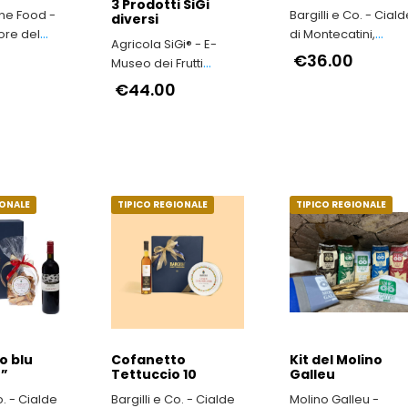
3 Prodotti SiGi
ine Food -
Bargilli e Co. - Cial
diversi
pore del
di Montecatini,
Agricola SiGi® - E-
 Italiano
Cantucci e Brigidini:
€36.00
Museo dei Frutti
Tradizione Dolciari
Antichi a Macerata
€44.00
Toscana dal 1936
IONALE
TIPICO REGIONALE
TIPICO REGIONALE
o blu
Cofanetto
Kit del Molino
2”
Tettuccio 10
Galleu
o. - Cialde
Bargilli e Co. - Cialde
Molino Galleu -