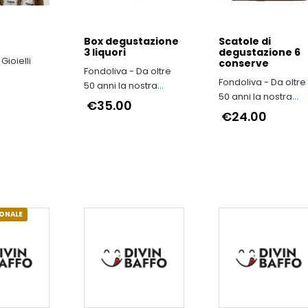
Box degustazione
Scatole di
3 liquori
degustazione 6
 Gioielli
conserve
Fondoliva - Da oltre
Fondoliva - Da oltre
50 anni la nostra
50 anni la nostra
famiglia produce Olio
€35.00
famiglia produce Ol
Extravergine d'Oliva
€24.00
Extravergine d'Oliva
IONALE