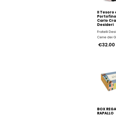
Il Tesoro 
Portofin
Carlo Crac
Desideri
Fratelli Des
Cene dei G
Stelle Mich
€32.00
BOX REG
RAPALLO