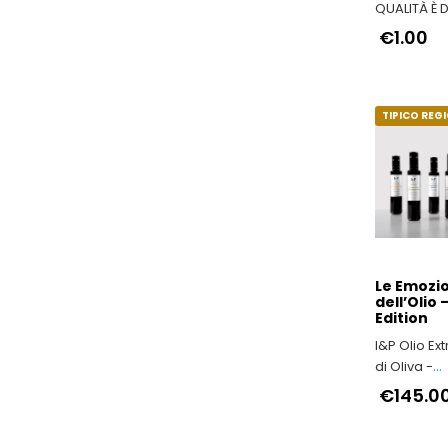
QUALITÀ È D
DAL 1942
€1.00
TIPICO REG
Le Emozio
dell’Olio 
Edition
I&P Olio Ex
di Oliva -
Trasformia
€145.0
in piacere 