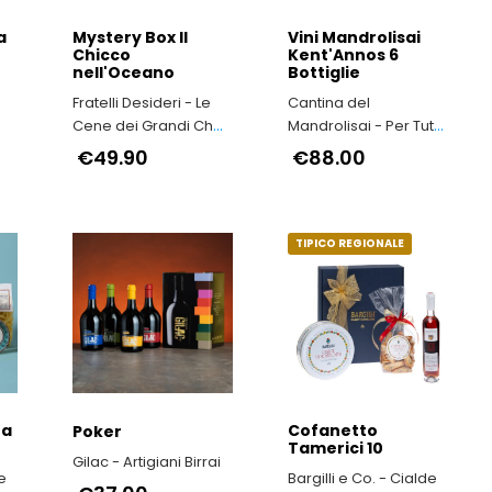
a
Mystery Box Il
Vini Mandrolisai
Chicco
Kent'Annos 6
nell'Oceano
Bottiglie
Fratelli Desideri - Le
Cantina del
Cene dei Grandi Chef
Mandrolisai - Per Tutti
Stelle Michelin
i Sardi vuol dire Vino!
€49.90
€88.00
TIPICO REGIONALE
na
Cofanetto
Poker
Tamerici 10
Gilac - Artigiani Birrai
e
Bargilli e Co. - Cialde