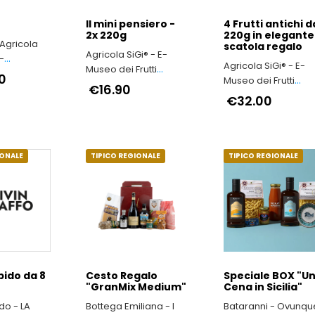
Il mini pensiero -
4 Frutti antichi d
2x 220g
220g in elegante
 Agricola
scatola regalo
Agricola SiGi® - E-
-
Agricola SiGi® - E-
Museo dei Frutti
Arrosticini
0
Museo dei Frutti
Antichi a Macerata
€16.90
rtigianali
Antichi a Macerata
€32.00
IONALE
TIPICO REGIONALE
TIPICO REGIONALE
pido da 8
Cesto Regalo
Speciale BOX "U
"GranMix Medium"
Cena in Sicilia"
do - LA
Bottega Emiliana - I
Bataranni - Ovunqu