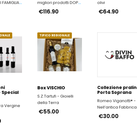
I FAMIGLIA
migliori prodotti DOP
olivi
e IGP dell'Emilia-
€116.90
€64.90
Romagna
IONALE
TIPICO REGIONALE
ni
Collezione prali
Box VISCHIO
– Special
Porta Soprana
S.Z.Tartufi - Gioielli
Romeo Viganotti® -
della Terra
tra Vergine
Nell’antica Fabbrica
€55.00
Cioccolato Romeo
€30.00
mo i sapori
0
Viganotti il tempo si
di vivere
come fermato