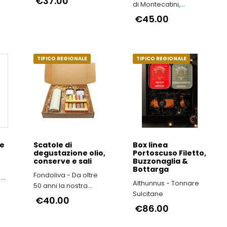
€37.00
di Montecatini,
Cantucci e Brigidini:
€45.00
Tradizione Dolciaria
Toscana dal 1936
TIPICO REGIONALE
TIPICO REGIONALE
ne
Scatole di
Box linea
degustazione olio,
Portoscuso Filetto,
conserve e sali
Buzzonaglia &
Bottarga
Fondoliva - Da oltre
 di
Althunnus - Tonnare
50 anni la nostra
Sulcitane
famiglia produce Olio
 è
€40.00
Extravergine d'Oliva
€86.00