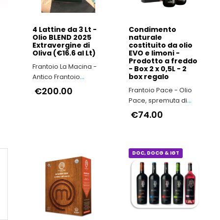
4 Lattine da 3 Lt -
Condimento
Olio BLEND 2025
naturale
Extravergine di
costituito da olio
Oliva (€16.6 al Lt)
EVO e limoni -
Prodotto a freddo
Frantoio La Macina -
- Box 2 x 0,5L - 2
box regalo
Antico Frantoio
io
Toscano
€200.00
Frantoio Pace - Olio
Pace, spremuta di
Puglia
€74.00
DOC, DOCG & IGT