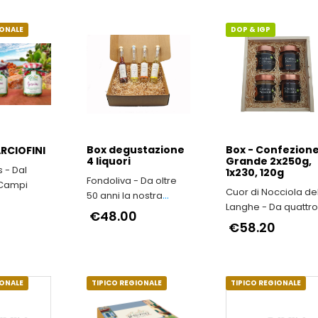
IONALE
DOP & IGP
Box degustazione
Box - Confezion
ARCIOFINI
4 liquori
Grande 2x250g,
s - Dal
1x230, 120g
Fondoliva - Da oltre
 Campi
Cuor di Nocciola de
50 anni la nostra
Langhe - Da quattr
famiglia produce Olio
€48.00
generazioni in Alta
Extravergine d'Oliva
€58.20
Langa
IONALE
TIPICO REGIONALE
TIPICO REGIONALE