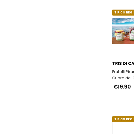
TIPICO REG
TRIS DI C
Fratelli Pira
Cuore dei
€19.90
TIPICO REG