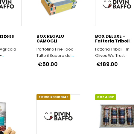
uzzese
BOX REGALO
BOX DELUXE -
CAMOGLI
Fattoria Triboli
 Agricola
Portofino Fine Food -
Fattoria Triboli - In
-
Tutto il Sapore del
Olives We Trust
Arrosticini
Buon Vivere Italiano
€50.00
€189.00
rtigianali
TIPICO REGIONALE
DOP & IGP