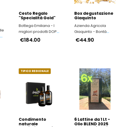
Cesto Regalo
Box degustazione
"Specialità Gold"
Giaquinto
Bottega Emiliana - I
Azienda Agricola
lle
migliori prodotti DOP
Giaquinto - Bontà
o
e IGP dell'Emilia-
secondo natura
€184.00
€44.90
Romagna
TIPICO REGIONALE
e
Condimento
6 Lattine da 1 Lt -
naturale
Olio BLEND 2025