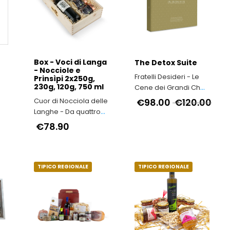
Box - Voci di Langa
The Detox Suite
- Nocciole e
Fratelli Desideri - Le
Prinsìpi 2x250g,
230g, 120g, 750 ml
Cene dei Grandi Chef
Stelle Michelin
Cuor di Nocciola delle
€98.00
€120.00
Langhe - Da quattro
generazioni in Alta
€78.90
Langa
TIPICO REGIONALE
TIPICO REGIONALE