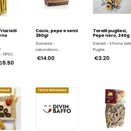
friarielli
Cacio, pepe e semi
Taralli pugliesi,
rno
350gr
Pepe nero, 240g
Dolcevia -
Danieli - Il Forno del
&
Laboratorio
Puglie
 TIPICI
artigianale
€14.00
€3.20
€5.50
IONALE
TIPICO REGIONALE