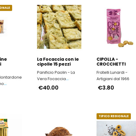
IONALE
ine
La Focaccia con le
CIPOLLA -
i
cipolle 15 pezzi
CROCCHETTI
Panificio Paolin - La
Fratelli Lunardi -
Montardone
Vera Focaccia
Artigiani dal 1966
no
Genovese
€40.00
€3.80
i
TIPICO REGIONALE