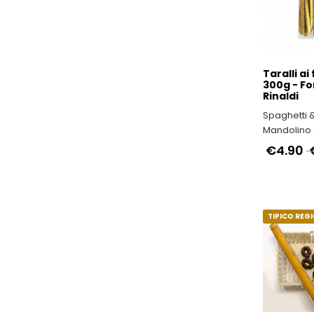
Taralli ai 
300g - Fo
Rinaldi
Spaghetti 
Mandolino -
ITALIANI
€4.90
TIPICO REG