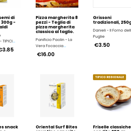
 semi di
Pizza margherita 8
Grissoni
 300g -
pezzi - Teglia di
tradizionali, 250
aldi
pizza margherita
Danieli - Il Forno del
classica al taglio.
&
Puglie
Panificio Paolin - La
 TIPICI
€3.50
Vera Focaccia
€3.85
Genovese
€16.00
TIPICO REGIONALE
es snack
Oriental Surf Bites
Friselle classich