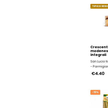
TIPICO REG
Crescent
modenes
integrali
San Lucio 
- Parmigia
Reggiano d
€4.40
Montagna
-10%