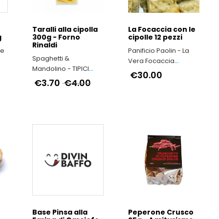
Taralli alla cipolla
La Focaccia con le
g
300g - Forno
cipolle 12 pezzi
Rinaldi
le
Panificio Paolin - La
Spaghetti &
Vera Focaccia
Mandolino - TIPICI
Genovese
€30.00
ITALIANI
€3.70
€4.00
e
Base Pinsa alla
Peperone Crusco