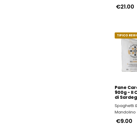
Genovese
€21.00
TIPICO REG
Pane Car
900g - Il
di Sarde
Spaghetti 
Mandolino -
ITALIANI
€9.00