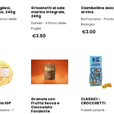
gliesi,
Grissinetti al sale
Ciambelline dolc
so, 240g
marino integrale,
al vino
240g
 Forno delle
BioToscana - Prodot
Danieli - Il Forno delle
Biologici
Puglie
€3.00
€3.50
Granola con
CLASSICI -
a IGP
Frutta Secca e
CROCCHETTI
Cioccolato
liana - I
Fratelli Lunardi -
Fondente