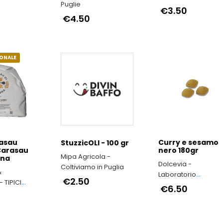
Puglie
€3.50
€4.50
IONALE
asau
Curry e sesamo
StuzzicOLI - 100 gr
 Carasau
nero 180gr
Mipa Agricola -
gna
Dolcevia -
Coltiviamo in Puglia
&
Laboratorio
€2.50
 TIPICI
artigianale
€6.50