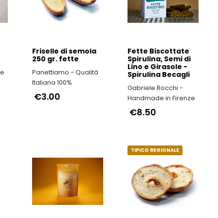
Friselle di semola
Fette Biscottate
250 gr. fette
Spirulina, Semi di
Lino e Girasole -
le
Panettiamo - Qualità
Spirulina Becagli
Italiana 100%
Gabriele Rocchi -
€3.00
Handmade in Firenze
€8.50
TIPICO REGIONALE