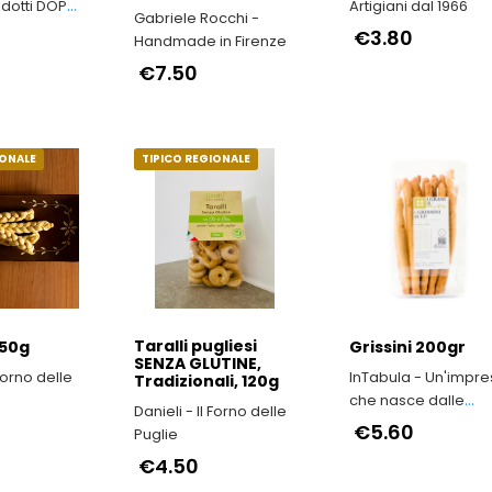
odotti DOP
Artigiani dal 1966
Gabriele Rocchi -
milia-
€3.80
Handmade in Firenze
€7.50
IONALE
TIPICO REGIONALE
Taralli pugliesi
250g
Grissini 200gr
SENZA GLUTINE,
 Forno delle
InTabula - Un'impr
Tradizionali, 120g
che nasce dalle
Danieli - Il Forno delle
viscere dell’Irpinia
€5.60
Puglie
€4.50