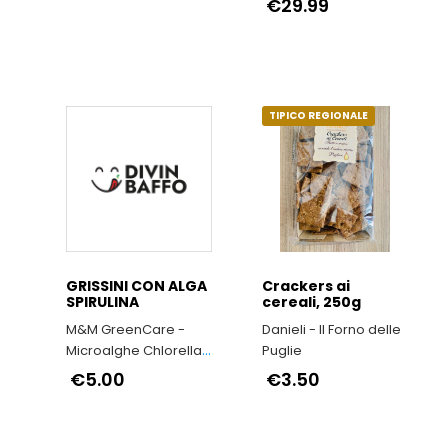
€29.99
TIPICO REGIONALE
GRISSINI CON ALGA
Crackers ai
SPIRULINA
cereali, 250g
M&M GreenCare -
Danieli - Il Forno delle
Microalghe Chlorella
Puglie
& Spirulina
€5.00
€3.50