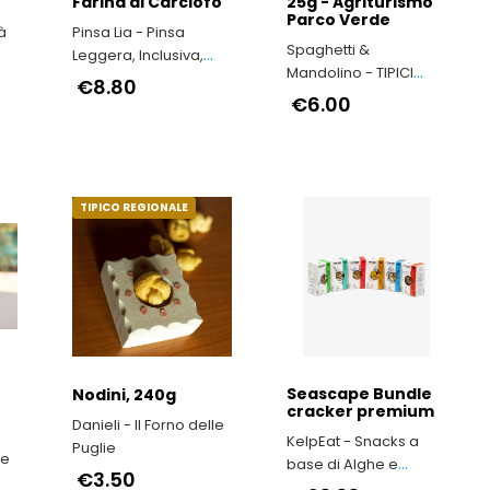
Farina di Carciofo
25g - Agriturismo
Parco Verde
à
Pinsa Lia - Pinsa
Spaghetti &
Leggera, Inclusiva,
Mandolino - TIPICI
Appetitosa
€8.80
ITALIANI
€6.00
TIPICO REGIONALE
Seascape Bundle
Nodini, 240g
cracker premium
Danieli - Il Forno delle
KelpEat - Snacks a
Puglie
le
base di Alghe e
€3.50
Lattughe Marine