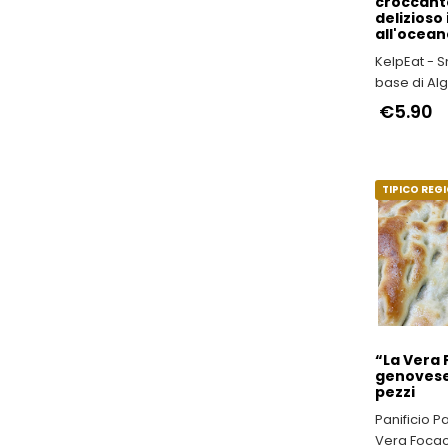
croccant
delizioso 
all'ocean
KelpEat - 
base di Al
Lattughe M
€5.90
TIPICO REG
“La Vera 
genovese 
pezzi
Panificio Pa
Vera Focac