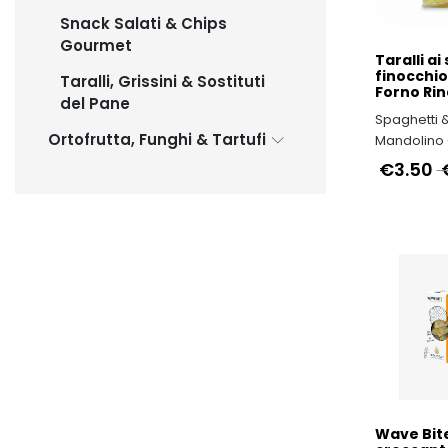
Snack Salati & Chips
Gourmet
Taralli ai
finocchio
Taralli, Grissini & Sostituti
Forno Rin
del Pane
Spaghetti 
Ortofrutta, Funghi & Tartufi
Mandolino -
ITALIANI
€3.50
Wave Bit