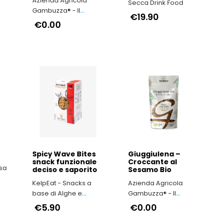
Azienda Agricola
Secca Drink Food
Gambuzza® - Il
€19.90
Sesamo di Ispica
€0.00
Presidio Slow Food
Spicy Wave Bites
Giuggiulena –
snack funzionale
Croccante al
esa
deciso e saporito
Sesamo Bio
KelpEat - Snacks a
Azienda Agricola
base di Alghe e
Gambuzza® - Il
Lattughe Marine
Sesamo di Ispica
€5.90
€0.00
Presidio Slow Food