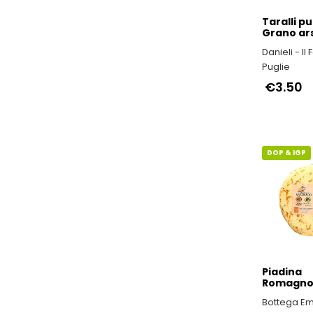
Taralli pu
Grano ar
Danieli - Il
Puglie
€3.50
DOP & IGP
Piadina
Romagnol
Bottega Emi