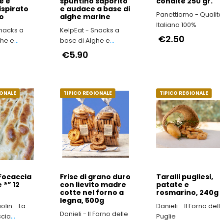
e e
spuntino saporito
condite 250 gr.
ispirato
e audace a base di
Panettiamo - Qualit
o
alghe marine
Italiana 100%
Snacks a
KelpEat - Snacks a
€2.50
ghe e
base di Alghe e
arine
Lattughe Marine
€5.90
IONALE
TIPICO REGIONALE
TIPICO REGIONALE
Focaccia
Frise di grano duro
Taralli pugliesi,
®” 12
con lievito madre
patate e
cotte nel forno a
rosmarino, 240g
legna, 500g
olin - La
Danieli - Il Forno del
Danieli - Il Forno delle
cia
Puglie