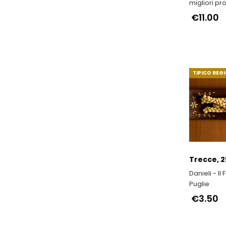
migliori pr
e IGP dell'E
€11.00
Romagna
TIPICO REG
Trecce, 
Danieli - Il
Puglie
€3.50