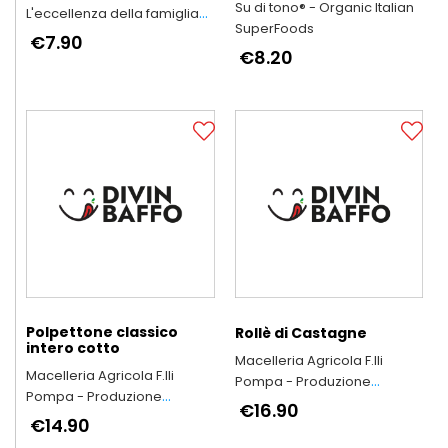
Su di tono® - Organic Italian
L'eccellenza della famiglia
SuperFoods
Bartalini
€7.90
€8.20
Polpettone classico
Rollè di Castagne
intero cotto
Macelleria Agricola F.lli
Macelleria Agricola F.lli
Pompa - Produzione
Pompa - Produzione
Arrosticini Abruzzesi
€16.90
Arrosticini Abruzzesi
€14.90
artigianali
artigianali