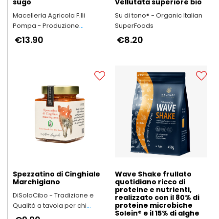
sugo
Vellutata superiore bio
Macelleria Agricola F.lli
Su di tono® - Organic Italian
Pompa - Produzione
SuperFoods
Arrosticini Abruzzesi
€13.90
€8.20
artigianali
Spezzatino di Cinghiale
Wave Shake frullato
Marchigiano
quotidiano ricco di
proteine e nutrienti,
DiSoloCibo - Tradizione e
realizzato con il 80% di
proteine microbiche
Qualità a tavola per chi
Solein® e il 15% di alghe
vuole dedicare tempo a chi