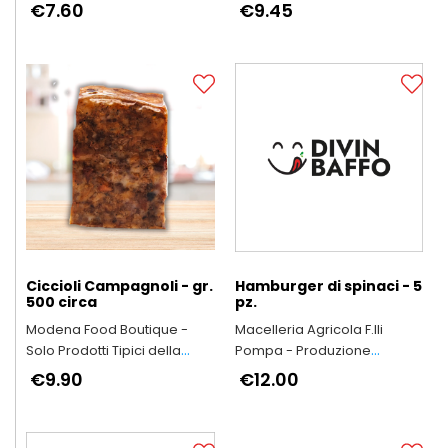
Arrosticini Abruzzesi
€7.60
€9.45
artigianali
Ciccioli Campagnoli - gr.
Hamburger di spinaci - 5
500 circa
pz.
Modena Food Boutique -
Macelleria Agricola F.lli
Solo Prodotti Tipici della
Pompa - Produzione
Provincia di Modena
Arrosticini Abruzzesi
€9.90
€12.00
artigianali