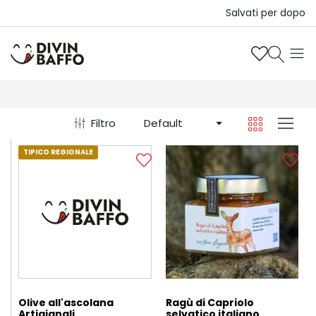
Salvati per dopo
Filtro
Default
TIPICO REGIONALE
Olive all'ascolana
Ragù di Capriolo
Artigianali
selvatico italiano