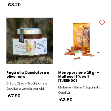
€8.20
Ragù alla Cacciatora e
Monoporzione 25 gr -
olive nere
Maltese | | % vol |
ITJERK001
DiSoloCibo - Tradizione e
Maltese - Birre Artigianali di
Qualità a tavola per chi
Qualità
vuole dedicare tempo a chi
€7.90
ama
€3.50