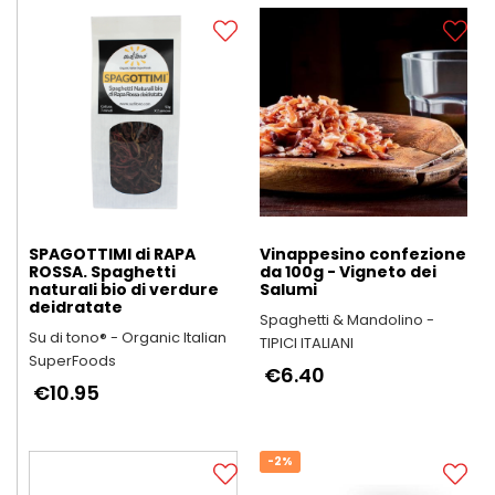
SPAGOTTIMI di RAPA
Vinappesino confezione
ROSSA. Spaghetti
da 100g - Vigneto dei
naturali bio di verdure
Salumi
deidratate
Spaghetti & Mandolino -
Su di tono® - Organic Italian
TIPICI ITALIANI
SuperFoods
€6.40
€10.95
-2%