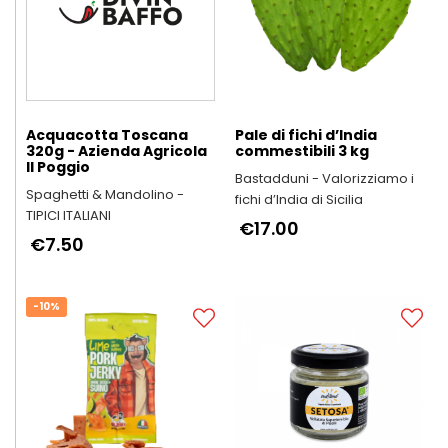
Acquacotta Toscana
Pale di fichi d’India
320g - Azienda Agricola
commestibili 3 kg
Il Poggio
Bastadduni - Valorizziamo i
Spaghetti & Mandolino -
fichi d’India di Sicilia
TIPICI ITALIANI
€17.00
€7.50
-10%