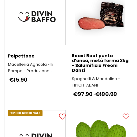
Roast Beef punta
Polpettone
d'anca, metà forma 3kg
Macelleria Agricola F.lli
- Salumificio Freoni
Danzi
Pompa - Produzione
Arrosticini Abruzzesi
€15.90
Spaghetti & Mandolino -
artigianali
TIPICI ITALIANI
€97.90
€100.90
TIPICO REGIONALE