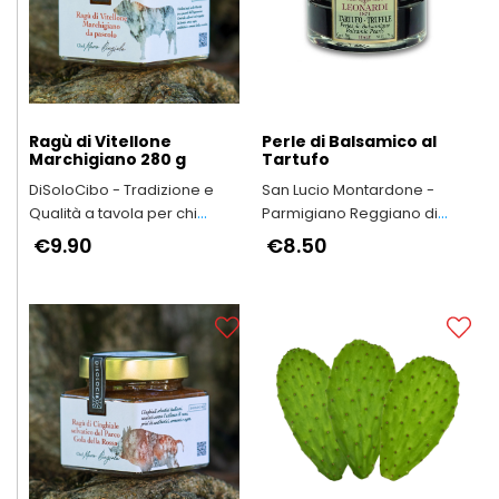
Ragù di Vitellone
Perle di Balsamico al
Marchigiano 280 g
Tartufo
DiSoloCibo - Tradizione e
San Lucio Montardone -
Qualità a tavola per chi
Parmigiano Reggiano di
vuole dedicare tempo a chi
Montagna
€9.90
€8.50
ama