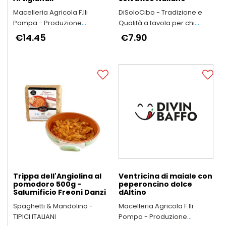
Macelleria Agricola F.lli
DiSoloCibo - Tradizione e
Pompa - Produzione
Qualità a tavola per chi
Arrosticini Abruzzesi
vuole dedicare tempo a chi
€14.45
€7.90
artigianali
ama
Trippa dell'Angiolina al
Ventricina di maiale con
pomodoro 500g -
peperoncino dolce
Salumificio Freoni Danzi
dAltino
Spaghetti & Mandolino -
Macelleria Agricola F.lli
TIPICI ITALIANI
Pompa - Produzione