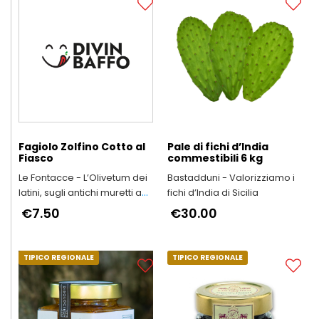
Fagiolo Zolfino Cotto al
Pale di fichi d’India
Fiasco
commestibili 6 kg
Le Fontacce - L’Olivetum dei
Bastadduni - Valorizziamo i
latini, sugli antichi muretti a
fichi d’India di Sicilia
secco
€7.50
€30.00
TIPICO REGIONALE
TIPICO REGIONALE