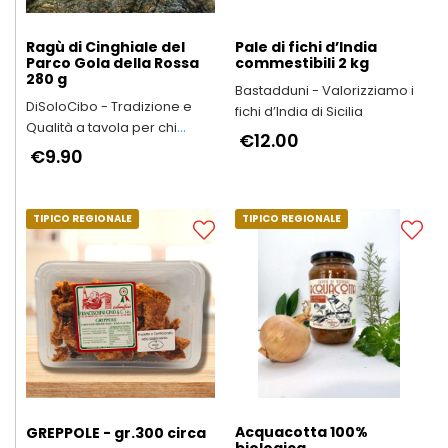
Ragù di Cinghiale del
Pale di fichi d’India
Parco Gola della Rossa
commestibili 2 kg
280 g
Bastadduni - Valorizziamo i
DiSoloCibo - Tradizione e
fichi d’India di Sicilia
Qualità a tavola per chi
€12.00
vuole dedicare tempo a chi
€9.90
ama
TIPICO REGIONALE
TIPICO REGIONALE
Acquacotta 100%
GREPPOLE - gr.300 circa
biologica