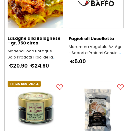
Lasagne alla Bolognese
Fagioli all'Uccelletta
- gr. 750 circa
Maremma Vegetale Az. Agr.
Modena Food Boutique -
- Sapori e Profumi Genuini
Solo Prodotti Tipici della
Della Tradizione Della
€5.00
Provincia di Modena
€20.90
€24.90
Maremma Toscana
TIPICO REGIONALE