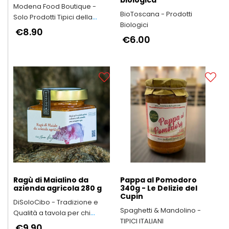
Modena Food Boutique -
BioToscana - Prodotti
Solo Prodotti Tipici della
Biologici
Provincia di Modena
€8.90
€6.00
Ragù di Maialino da
Pappa al Pomodoro
azienda agricola 280 g
340g - Le Delizie del
Cupin
DiSoloCibo - Tradizione e
Spaghetti & Mandolino -
Qualità a tavola per chi
TIPICI ITALIANI
vuole dedicare tempo a chi
€9.90