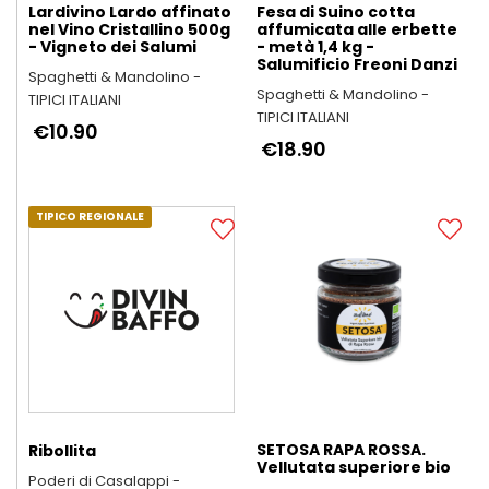
Lardivino Lardo affinato
Fesa di Suino cotta
nel Vino Cristallino 500g
affumicata alle erbette
- Vigneto dei Salumi
- metà 1,4 kg -
Salumificio Freoni Danzi
Spaghetti & Mandolino -
Spaghetti & Mandolino -
TIPICI ITALIANI
TIPICI ITALIANI
€10.90
€18.90
TIPICO REGIONALE
SETOSA RAPA ROSSA.
Ribollita
Vellutata superiore bio
Poderi di Casalappi -