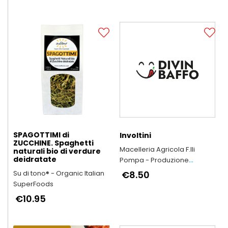
SPAGOTTIMI di
Involtini
ZUCCHINE. Spaghetti
Macelleria Agricola F.lli
naturali bio di verdure
deidratate
Pompa - Produzione
Arrosticini Abruzzesi
Su di tono® - Organic Italian
€8.50
artigianali
SuperFoods
€10.95