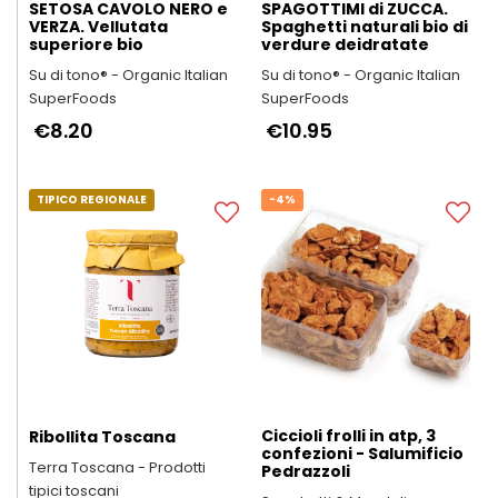
SETOSA CAVOLO NERO e
SPAGOTTIMI di ZUCCA.
VERZA. Vellutata
Spaghetti naturali bio di
superiore bio
verdure deidratate
Su di tono® - Organic Italian
Su di tono® - Organic Italian
SuperFoods
SuperFoods
€8.20
€10.95
TIPICO REGIONALE
-4%
Ciccioli frolli in atp, 3
Ribollita Toscana
confezioni - Salumificio
Terra Toscana - Prodotti
Pedrazzoli
tipici toscani