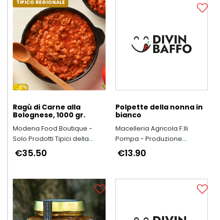
TIPICO REGIONALE
Ragù di Carne alla
Polpette della nonna in
Bolognese, 1000 gr.
bianco
Modena Food Boutique -
Macelleria Agricola F.lli
Solo Prodotti Tipici della
Pompa - Produzione
Provincia di Modena
Arrosticini Abruzzesi
€35.50
€13.90
artigianali