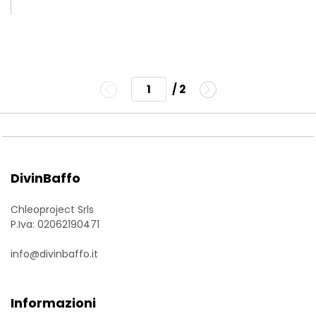
/ 2
DivinBaffo
Chleoproject Srls
P.Iva: 02062190471
info@divinbaffo.it
Informazioni