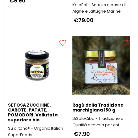
€9.90
ama
KelpEat - Snacks a base di
Alghe e Lattughe Marine
€79.00
SETOSA ZUCCHINE,
Ragù della Tradizione
CAROTE, PATATE,
marchigiana 180 g
POMODORI. Vellutata
DiSoloCibo - Tradizione e
superiore bio
Qualità a tavola per chi
Su di tono® - Organic Italian
vuole dedicare tempo a chi
€7.90
SuperFoods
ama