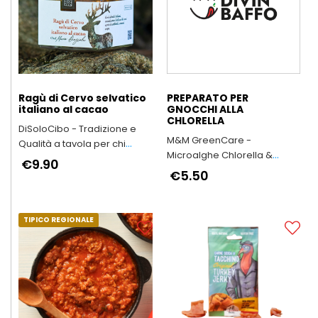
Ragù di Cervo selvatico
PREPARATO PER
italiano al cacao
GNOCCHI ALLA
CHLORELLA
DiSoloCibo - Tradizione e
M&M GreenCare -
Qualità a tavola per chi
Microalghe Chlorella &
vuole dedicare tempo a chi
€9.90
Spirulina
ama
€5.50
TIPICO REGIONALE