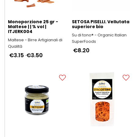
Monoporzione 25 gr -
SETOSA PISELLI. Vellutata
Maltese | | % vol |
superiore bio
ITJERK004
Su di tono® - Organic Italian
Maltese - Birre Artigianali di
SuperFoods
Qualità
€8.20
€3.15
€3.50