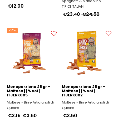
Spaghetti & Mandolino -
€12.00
TIPICI ITALIANI
€23.40
€24.50
-10%
Monoporzione 25 gr -
Monoporzione 25 gr -
Maltese | | % vol |
Maltese | | % vol |
ITJERK005
ITJERK002
Maltese - Birre Artigianali di
Maltese - Birre Artigianali di
Qualità
Qualità
€3.15
€3.50
€3.50