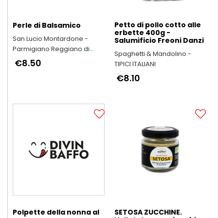
Petto di pollo cotto alle
Perle di Balsamico
erbette 400g -
San Lucio Montardone -
Salumificio Freoni Danzi
Parmigiano Reggiano di
Spaghetti & Mandolino -
Montagna
€8.50
TIPICI ITALIANI
€8.10
Polpette della nonna al
SETOSA ZUCCHINE.