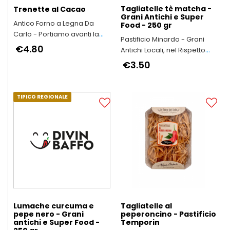
Tagliatelle tè matcha -
Trenette al Cacao
Grani Antichi e Super
Antico Forno a Legna Da
Food - 250 gr
Carlo - Portiamo avanti la
Pastificio Minardo - Grani
qualità e il buon gusto di
€4.80
Antichi Locali, nel Rispetto
“una volta"
dell’Ambiente e della Salute
€3.50
delle Persone
TIPICO REGIONALE
Lumache curcuma e
Tagliatelle al
pepe nero - Grani
peperoncino - Pastificio
antichi e Super Food -
Temporin