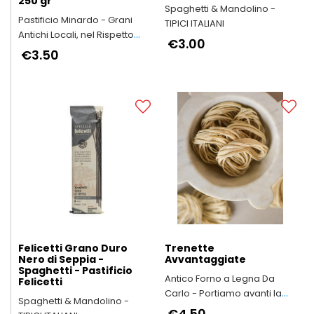
250 gr
Spaghetti & Mandolino -
Pastificio Minardo - Grani
TIPICI ITALIANI
Antichi Locali, nel Rispetto
€3.00
dell’Ambiente e della Salute
€3.50
delle Persone
Felicetti Grano Duro
Trenette
Nero di Seppia -
Avvantaggiate
Spaghetti - Pastificio
Antico Forno a Legna Da
Felicetti
Carlo - Portiamo avanti la
Spaghetti & Mandolino -
qualità e il buon gusto di
€4.50