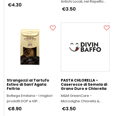
Antichi Locali, nel Rispetto
€4.30
dell’Ambiente e della Salute
€3.50
delle Persone
Strangozzi al Tartufo
PASTA CHLORELLA -
Estivo di Sant'Agata
Caserecce di Semola di
Feltria
Grano Duro e Chlorella
Bottega Emiliana - I migliori
M&M GreenCare -
prodotti DOP e IGP
Microalghe Chlorella &
dell'Emilia-Romagna
Spirulina
€8.90
€3.50