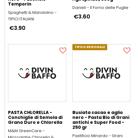
Temporin
Danieli - Il Forno delle Puglie
Spaghetti & Mandolino -
€3.60
TIPICI ITALIANI
€3.90
TIPICO REGIONALE
PASTA CHLORELLA -
Busiata cacao e aglio
Conchiglie di Semola di
nero - Pasta Bio di Grani
Grano Duro e Chlorella
antichi e Super Food -
250 gr
M&M GreenCare -
Pastificio Minardo - Grani
Microalghe Chlorella &