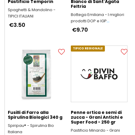
Pastificio Temporin
Bianco di Sant'Agata
Feltria
Spaghetti & Mandolino -
Bottega Emiliana - I migliori
TIPICI ITALIANI
prodotti DOP e IGP
€3.50
dell'Emilia-Romagna
€9.70
TIPICO REGIONALE
Fusilli di Farro alla
Penne ortica e semi di
Spirulina Biologici 340 g
zucca - Grani Antichi e
Super Food - 250 gr
Spiripau® - Spirulina Bio
Pastificio Minardo - Grani
Italiana