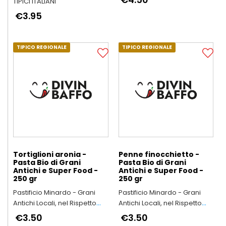
TIPICI ITALIANI
“una volta"
€3.95
TIPICO REGIONALE
TIPICO REGIONALE
Tortiglioni aronia -
Penne finocchietto -
Pasta Bio di Grani
Pasta Bio di Grani
Antichi e Super Food -
Antichi e Super Food -
250 gr
250 gr
Pastificio Minardo - Grani
Pastificio Minardo - Grani
Antichi Locali, nel Rispetto
Antichi Locali, nel Rispetto
dell’Ambiente e della Salute
dell’Ambiente e della Salute
€3.50
€3.50
delle Persone
delle Persone