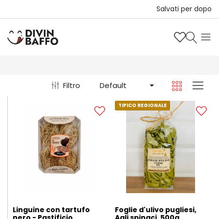
Salvati per dopo
Filtro
Default
TIPICO REGIONALE
Linguine con tartufo
Foglie d'ulivo pugliesi,
nero - Pastificio
Agli spinaci, 500g