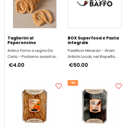
Taglierini al
BOX Superfood e Pasta
Peperoncino
integrale
Antico Forno a Legna Da
Pastificio Minardo - Grani
Carlo - Portiamo avanti la
Antichi Locali, nel Rispetto
qualità e il buon gusto di
dell’Ambiente e della Salute
€4.00
€50.00
“una volta"
delle Persone
-3%