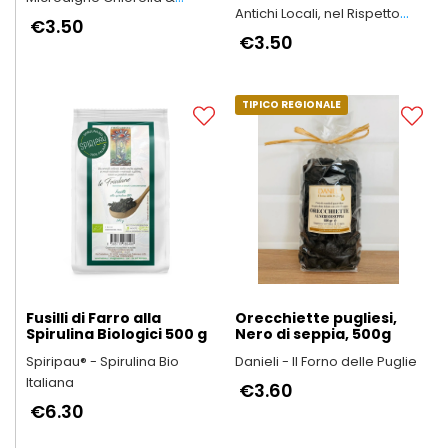
Antichi Locali, nel Rispetto
Spirulina
€3.50
dell’Ambiente e della Salute
€3.50
delle Persone
TIPICO REGIONALE
Fusilli di Farro alla
Orecchiette pugliesi,
Spirulina Biologici 500 g
Nero di seppia, 500g
Spiripau® - Spirulina Bio
Danieli - Il Forno delle Puglie
Italiana
€3.60
€6.30