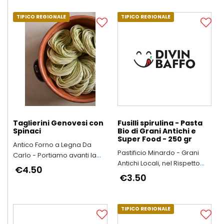
TIPICO REGIONALE
TIPICO REGIONALE
Taglierini Genovesi con
Fusilli spirulina - Pasta
Spinaci
Bio di Grani Antichi e
Super Food - 250 gr
Antico Forno a Legna Da
Pastificio Minardo - Grani
Carlo - Portiamo avanti la
Antichi Locali, nel Rispetto
qualità e il buon gusto di
€4.50
dell’Ambiente e della Salute
“una volta"
€3.50
delle Persone
TIPICO REGIONALE