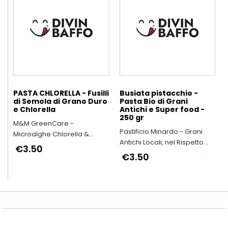
PASTA CHLORELLA - Fusilli
Busiata pistacchio -
di Semola di Grano Duro
Pasta Bio di Grani
e Chlorella
Antichi e Super food -
250 gr
M&M GreenCare -
Pastificio Minardo - Grani
Microalghe Chlorella &
Antichi Locali, nel Rispetto
Spirulina
€3.50
dell’Ambiente e della Salute
€3.50
delle Persone