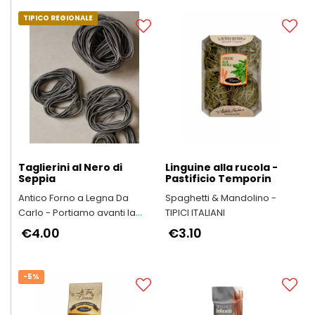
TIPICO REGIONALE
Taglierini al Nero di
Linguine alla rucola -
Seppia
Pastificio Temporin
Antico Forno a Legna Da
Spaghetti & Mandolino -
Carlo - Portiamo avanti la
TIPICI ITALIANI
qualità e il buon gusto di
€4.00
€3.10
“una volta"
-5%