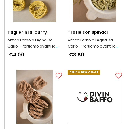
Taglierini al Curry
Trofie con Spinaci
Antico Forno a Legna Da
Antico Forno a Legna Da
Carlo - Portiamo avanti la
Carlo - Portiamo avanti la
qualità e il buon gusto di
qualità e il buon gusto di
€4.00
€3.80
“una volta"
“una volta"
TIPICO REGIONALE