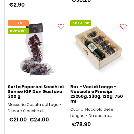
€2.90
-12%
DOP & IGP
DOP & IGP
Serta Peperoni Secchi di
Box - Voci di Langa -
Senise IGP Don Gustavo
Nocciole e Prinsìpi
300 g
2x250g, 230g, 120g, 750
ml
Masseria Casata del Lago -
Cuor di Nocciola delle
Dimore Storiche di
Langhe - Da quattro
Eccellenza
€21.00
€24.00
generazioni in Alta Langa
€78.90