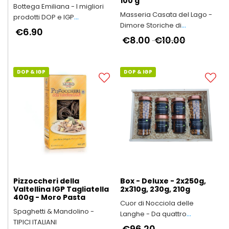
100 g
Bottega Emiliana - I migliori
Masseria Casata del Lago -
prodotti DOP e IGP
Dimore Storiche di
dell'Emilia-Romagna
€6.90
Eccellenza
€8.00
€10.00
DOP & IGP
DOP & IGP
Pizzoccheri della
Box - Deluxe - 2x250g,
Valtellina IGP Tagliatella
2x310g, 230g, 210g
400g - Moro Pasta
Cuor di Nocciola delle
Spaghetti & Mandolino -
Langhe - Da quattro
TIPICI ITALIANI
generazioni in Alta Langa
€96.20