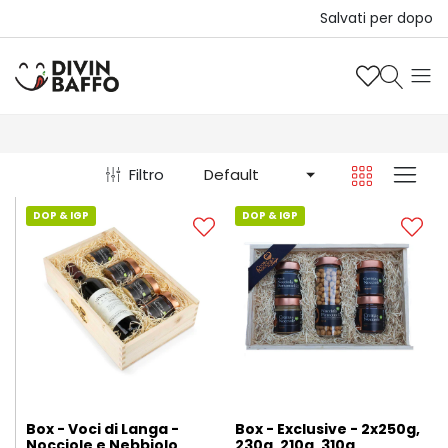
Salvati per dopo
Filtro
Default
DOP & IGP
DOP & IGP
Box - Voci di Langa -
Box - Exclusive - 2x250g,
Nocciole e Nebbiolo
230g, 210g, 310g