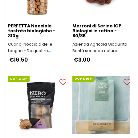
PERFETTA Nocciole
Marroni di Serino IGP
tostate biologiche -
Biologici in retina -
310g
80/85
Cuor di Nocciola delle
Azienda Agricola Giaquinto -
Langhe - Da quattro
Bontà secondo natura
generazioni in Alta Langa
€16.50
€3.00
DOP & IGP
DOP & IGP