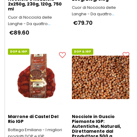
2x250g, 230g, 120g, 750
Cuor di Nocciola delle
ml
Langhe - Da quattro
Cuor di Nocciola delle
generazioni in Alta Langa
€79.70
Langhe - Da quattro
generazioni in Alta Langa
€89.60
DOP & IGP
DOP & IGP
Marrone di Castel Del
Nocciole in Guscio
Rio IGP
Piemonte IGP:
Autentiche, Naturali,
Bottega Emiliana - I migliori
Direttamente dal
Produttore 500 g
prodotti DOP e IGP