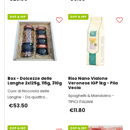
DOP & IGP
DOP & IGP
Box - Dolcezze delle
Riso Nano Vialone
Langhe 2x125g, 115g, 310g
Veronese IGP 1kg - Pila
Vecia
Cuor di Nocciola delle
Spaghetti & Mandolino -
Langhe - Da quattro
TIPICI ITALIANI
generazioni in Alta Langa
€53.50
€11.80
DOP & IGP
DOP & IGP