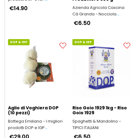
dell'Emilia-Romagna
€14.90
Azienda Agricola Cascina
Cà Granda - Nocciola
Piemonte IGP il vero made in
€6.50
Italy
DOP & IGP
DOP & IGP
Aglio di Voghiera DOP
Riso Goio 1929 1kg - Riso
(10 pezzi)
Goio 1929
Bottega Emiliana - I migliori
Spaghetti & Mandolino -
prodotti DOP e IGP
TIPICI ITALIANI
dell'Emilia-Romagna
€29.00
€6.50