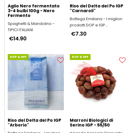
Aglio Nero fermentato
Riso del Delta del Po IGP
3-4 bulbi 100g - Nero
"Carnaroli"
Fermento
Bottega Emiliana - I migliori
Spaghetti & Mandolino -
prodotti DOP e IGP
TIPICI ITALIANI
dell'Emilia-Romagna
€7.30
€14.90
DOP & IGP
DOP & IGP
Riso del Delta del Po IGP
Marroni Biologici di
"Arborio"
Serino IGP - 55/60