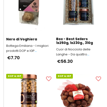
Box - Best Sellers
Nero di Voghiera
1x250g, 1x230g., 310g
Bottega Emiliana - I migliori
Cuor di Nocciola delle
prodotti DOP e IGP
Langhe - Da quattro
dell'Emilia-Romagna
€7.70
generazioni in Alta Langa
€56.30
DOP & IGP
DOP & IGP