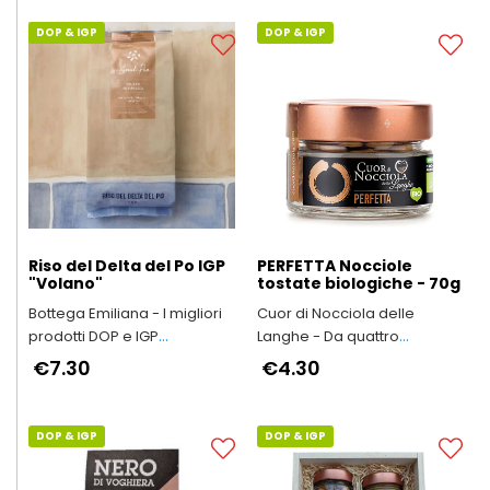
DOP & IGP
DOP & IGP
Riso del Delta del Po IGP
PERFETTA Nocciole
"Volano"
tostate biologiche - 70g
Bottega Emiliana - I migliori
Cuor di Nocciola delle
prodotti DOP e IGP
Langhe - Da quattro
dell'Emilia-Romagna
generazioni in Alta Langa
€7.30
€4.30
DOP & IGP
DOP & IGP