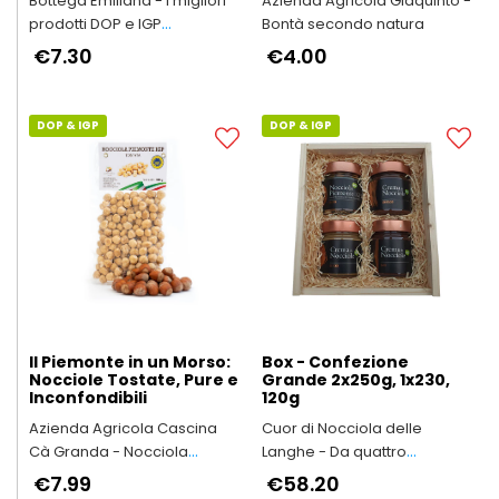
Bottega Emiliana - I migliori
Azienda Agricola Giaquinto -
prodotti DOP e IGP
Bontà secondo natura
dell'Emilia-Romagna
€7.30
€4.00
DOP & IGP
DOP & IGP
Il Piemonte in un Morso:
Box - Confezione
Nocciole Tostate, Pure e
Grande 2x250g, 1x230,
Inconfondibili
120g
Azienda Agricola Cascina
Cuor di Nocciola delle
Cà Granda - Nocciola
Langhe - Da quattro
Piemonte IGP il vero made in
generazioni in Alta Langa
€7.99
€58.20
Italy