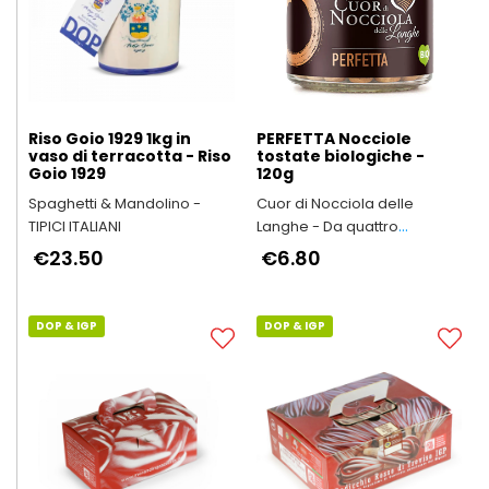
Riso Goio 1929 1kg in
PERFETTA Nocciole
vaso di terracotta - Riso
tostate biologiche -
Goio 1929
120g
Spaghetti & Mandolino -
Cuor di Nocciola delle
TIPICI ITALIANI
Langhe - Da quattro
generazioni in Alta Langa
€23.50
€6.80
DOP & IGP
DOP & IGP