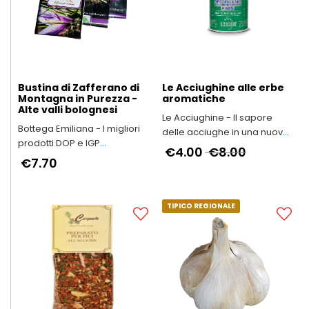
Bustina di Zafferano di
Le Acciughine alle erbe
Montagna in Purezza -
aromatiche
Alte valli bolognesi
Le Acciughine - Il sapore
Bottega Emiliana - I migliori
delle acciughe in una nuova
prodotti DOP e IGP
forma
€4.00
€8.00
dell'Emilia-Romagna
€7.70
TIPICO REGIONALE