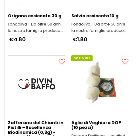
Origano essiccato 30 g
Salvia essiccata 10 g
Fondoliva - Da oltre 50 anni
Fondoliva - Da oltre 50 anni
la nostra famiglia produce
la nostra famiglia produce
Olio Extravergine d'Oliva
Olio Extravergine d'Oliva
€4.80
€1.80
DOP & IGP
Zafferano del Chianti in
Aglio di Voghiera DOP
Pistilli – Eccellenza
(10 pezzi)
Biodinamica (0,3g) -
Bottega Emiliana - I migliori