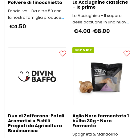
Le Acciughine classiche
Polvere di finocchietto
– le prime
Fondoliva - Da oltre 50 anni
Le Acciughine - Il sapore
la nostra famiglia produce
delle acciughe in una nuova
Olio Extravergine d'Oliva
€4.50
forma
€4.00
€8.00
DOP & IGP
Duo di Zafferano: Petali
Aglio Nero fermentato 1
Aromatici e Pistilli
bulbo 30g - Nero
Pregiati da Agricoltura
Fermento
Biodinamica
Spaghetti & Mandolino -