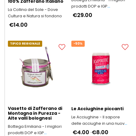
100% Zafferano Italiano
prodotti DOP e IGP
La Collina del Sole - Dove
dell'Emilia-Romagna
€29.00
Cultura e Natura si fondono
€14.00
TIPICO REGIONALE
-50%
Vasetto di Zafferano di
Le Acciughine piccanti
Montagna in Purezza -
Le Acciughine - Il sapore
Alte valli bolognesi
delle acciughe in una nuova
Bottega Emiliana - I migliori
forma
€4.00
€8.00
prodotti DOP e IGP