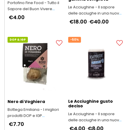
Portofino Fine Food - Tutto il
Le Acciughine - Il sapore
Sapore del Buon Vivere
delle acciughe in una nuova
Italiano
€4.00
forma
€18.00
€40.00
DOP & IGP
-50%
Le Acciughine gusto
Nero di Voghiera
deciso
Bottega Emiliana - I migliori
Le Acciughine - Il sapore
prodotti DOP e IGP
delle acciughe in una nuova
dell'Emilia-Romagna
€7.70
forma
€4.00
€8.00