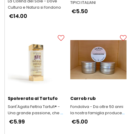
La Collina del Sole - Dove
TIPICI ITALIANI
Cultura e Natura si fondono
€5.50
€14.00
Spolverata al Tartufo
Carrob rub
Sant'Agata Feltria Tartufi® -
Fondoliva - Da oltre 50 anni
Una grande passione, che è
la nostra famiglia produce
diventata un....lavoro!
Olio Extravergine d'Oliva
€5.99
€5.00