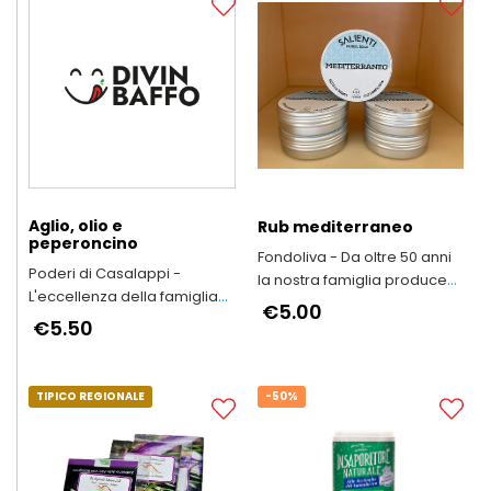
Aglio, olio e
Rub mediterraneo
peperoncino
Fondoliva - Da oltre 50 anni
Poderi di Casalappi -
la nostra famiglia produce
L'eccellenza della famiglia
Olio Extravergine d'Oliva
€5.00
Bartalini
€5.50
TIPICO REGIONALE
-50%