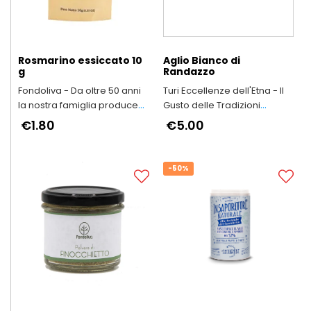
Rosmarino essiccato 10
Aglio Bianco di
g
Randazzo
Fondoliva - Da oltre 50 anni
Turi Eccellenze dell'Etna - Il
la nostra famiglia produce
Gusto delle Tradizioni
Olio Extravergine d'Oliva
Siciliane
€1.80
€5.00
-50%