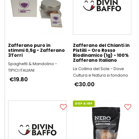
Zafferano puro in
Zafferano del Chianti in
stimmi 0,5g - Zafferano
Pistilli – Oro Rosso
3Torri
Biodinamico (1g) - 100%
Zafferano Italiano
Spaghetti & Mandolino -
La Collina del Sole - Dove
TIPICI ITALIANI
Cultura e Natura si fondono
€19.80
€30.00
DOP & IGP