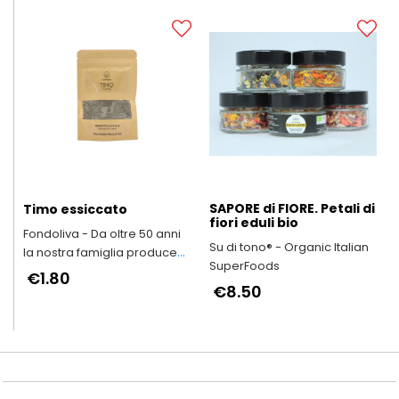
SAPORE di FIORE. Petali di
Timo essiccato
fiori eduli bio
Fondoliva - Da oltre 50 anni
Su di tono® - Organic Italian
la nostra famiglia produce
SuperFoods
Olio Extravergine d'Oliva
€1.80
€8.50