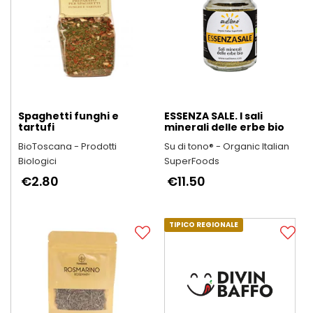
Spaghetti funghi e
ESSENZA SALE. I sali
tartufi
minerali delle erbe bio
BioToscana - Prodotti
Su di tono® - Organic Italian
Biologici
SuperFoods
€2.80
€11.50
TIPICO REGIONALE