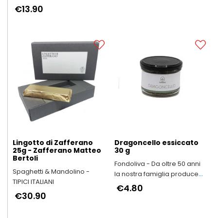
dell'Emilia-Romagna
€13.90
Lingotto di Zafferano
Dragoncello essiccato
25g - Zafferano Matteo
30 g
Bertoli
Fondoliva - Da oltre 50 anni
Spaghetti & Mandolino -
la nostra famiglia produce
TIPICI ITALIANI
Olio Extravergine d'Oliva
€4.80
€30.90