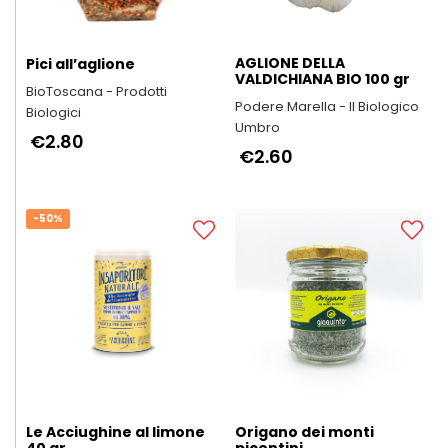
AGLIONE DELLA
Pici all’aglione
VALDICHIANA BIO 100 gr
BioToscana - Prodotti
Podere Marella - Il Biologico
Biologici
Umbro
€2.80
€2.60
-50%
Le Acciughine al limone
Origano dei monti
40 gr
picentini