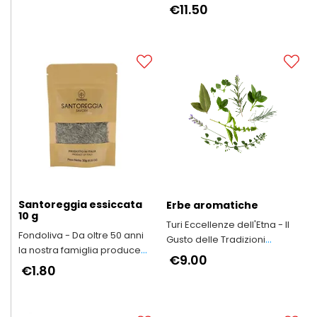
€11.50
Santoreggia essiccata
Erbe aromatiche
10 g
Turi Eccellenze dell'Etna - Il
Fondoliva - Da oltre 50 anni
Gusto delle Tradizioni
la nostra famiglia produce
Siciliane
€9.00
Olio Extravergine d'Oliva
€1.80