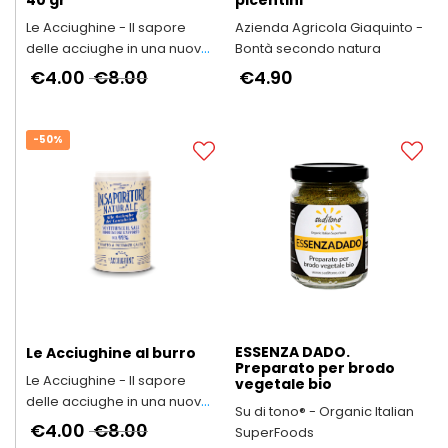
Le Acciughine - Il sapore
Azienda Agricola Giaquinto -
delle acciughe in una nuova
Bontà secondo natura
forma
€4.00
€8.00
€4.90
-50%
ESSENZA DADO.
Le Acciughine al burro
Preparato per brodo
Le Acciughine - Il sapore
vegetale bio
delle acciughe in una nuova
Su di tono® - Organic Italian
forma
€4.00
€8.00
SuperFoods