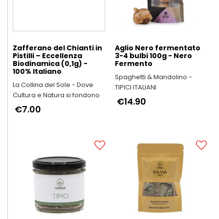
Zafferano del Chianti in
Aglio Nero fermentato
Pistilli – Eccellenza
3-4 bulbi 100g - Nero
Biodinamica (0,1g) -
Fermento
100% Italiano
Spaghetti & Mandolino -
La Collina del Sole - Dove
TIPICI ITALIANI
Cultura e Natura si fondono
€14.90
€7.00