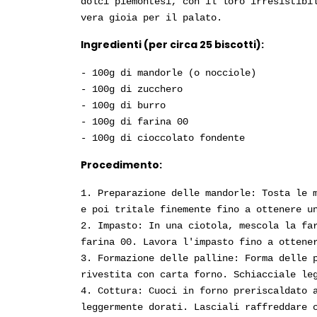
dolci piemontesi, con il loro irresistibi
vera gioia per il palato.
Ingredienti (per circa 25 biscotti):
- 100g di mandorle (o nocciole)
- 100g di zucchero
- 100g di burro
- 100g di farina 00
- 100g di cioccolato fondente
Procedimento:
1. Preparazione delle mandorle: Tosta le 
e poi tritale finemente fino a ottenere u
2. Impasto: In una ciotola, mescola la fa
farina 00. Lavora l'impasto fino a ottene
3. Formazione delle palline: Forma delle 
rivestita con carta forno. Schiacciale le
4. Cottura: Cuoci in forno preriscaldato 
leggermente dorati. Lasciali raffreddare 