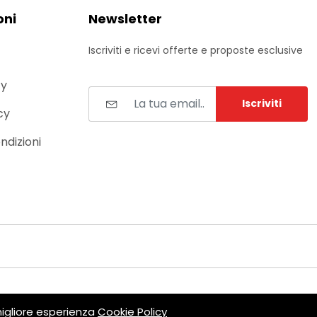
oni
Newsletter
Iscriviti e ricevi offerte e proposte esclusive
cy
Iscriviti
cy
ndizioni
1 - Web Agency MGC Group
 migliore esperienza
Cookie Policy