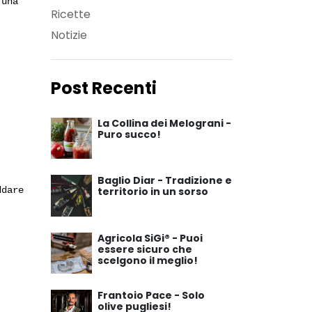
 una
Ricette
Notizie
Post Recenti
La Collina dei Melograni -
Puro succo!
Baglio Diar - Tradizione e
ddare
territorio in un sorso
Agricola SiGi® - Puoi
essere sicuro che
scelgono il meglio!
Frantoio Pace - Solo
olive pugliesi!