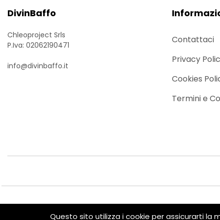
DivinBaffo
Informazi
Chleoproject Srls
Contattaci
P.Iva: 02062190471
Privacy Poli
info@divinbaffo.it
Cookies Poli
Termini e Co
© 2024 DivinBaffo. All Rights Reserved. P.Iva: 0206219047
Questo sito utilizza i cookie per assicurarti la