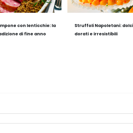
mpone con lenticchie: la
Struffoli Napoletani: dolci
adizione di fine anno
dorati e irresistibili