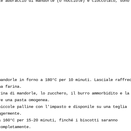
le abbraccio di mandorle (o nocciole) e cioccolato, sono
mandorle in forno a 180°C per 10 minuti. Lasciale raffre
na farina.
rina di mandorle, lo zucchero, il burro ammorbidito e la
re una pasta omogenea.
piccole palline con l'impasto e disponile su una teglia
ggermente.
a 160°C per 15-20 minuti, finché i biscotti saranno
completamente.