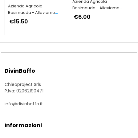
Azienda Agricola
Azienda Agricola
Besimauda - Alleviamo
Besimauda - Alleviamo
secondo l'antica tradizione
€6.00
secondo l'antica tradizione
€15.50
piemontese
piemontese
DivinBaffo
Chleoproject Srls
P.Iva: 02062190471
info@divinbaffo.it
Informazioni