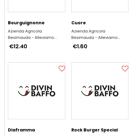
Bourguignonne
Cuore
Azienda Agricola
Azienda Agricola
Besimauda - Alleviamo
Besimauda - Alleviamo
secondo l'antica tradizione
secondo l'antica tradizione
€12.40
€1.60
piemontese
piemontese
Diaframma
Rock Burger Special