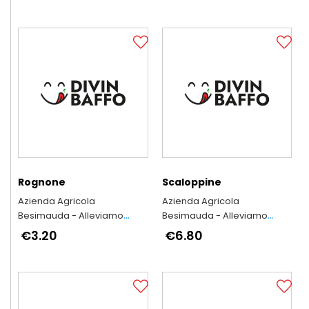
piemontese
piemontese
Rognone
Scaloppine
Azienda Agricola
Azienda Agricola
Besimauda - Alleviamo
Besimauda - Alleviamo
secondo l'antica tradizione
secondo l'antica tradizione
€3.20
€6.80
piemontese
piemontese