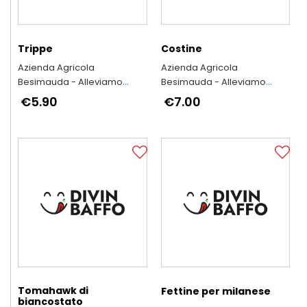
Trippe
Costine
Azienda Agricola
Azienda Agricola
Besimauda - Alleviamo
Besimauda - Alleviamo
secondo l'antica tradizione
secondo l'antica tradizione
€5.90
€7.00
piemontese
piemontese
Tomahawk di
Fettine per milanese
biancostato