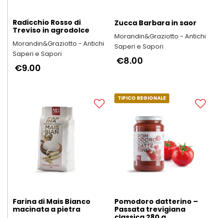
Radicchio Rosso di
Zucca Barbara in saor
Treviso in agrodolce
Morandin&Graziotto - Antichi
Morandin&Graziotto - Antichi
Saperi e Sapori
Saperi e Sapori
€8.00
€9.00
TIPICO REGIONALE
Farina di Mais Bianco
Pomodoro datterino –
macinata a pietra
Passata trevigiana
classica 280 g