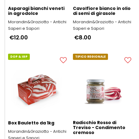
Asparagi bianchi veneti
Cavolfiore bianco in olio
in agrodolce
di semi di girasole
Morandin&Graziotto - Antichi
Morandin&Graziotto - Antichi
Saperi e Sapori
Saperi e Sapori
€12.00
€8.00
DOP & IGP
TIPICO REGIONALE
Radicchio Rosso di
Box Bauletto da 1kg
Treviso - Condimento
Morandin&Graziotto - Antichi
cremoso
Saperi e Sapori