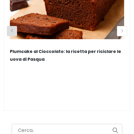
Plumcake al Cioccolato: la ricetta per riciclare le
Z
uova di Pasqua
a