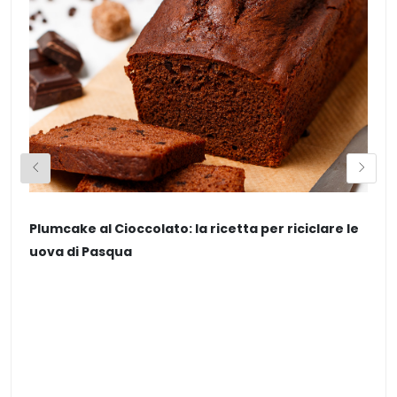
Plumcake al Cioccolato: la ricetta per riciclare le
Z
uova di Pasqua
a