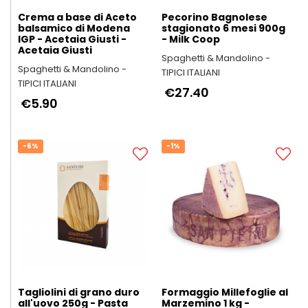
Crema a base di Aceto
Pecorino Bagnolese
balsamico di Modena
stagionato 6 mesi 900g
IGP - Acetaia Giusti -
- Milk Coop
Acetaia Giusti
Spaghetti & Mandolino -
Spaghetti & Mandolino -
TIPICI ITALIANI
TIPICI ITALIANI
€27.40
€5.90
-6%
-1%
Tagliolini di grano duro
Formaggio Millefoglie al
all'uovo 250g - Pasta
Marzemino 1 kg -