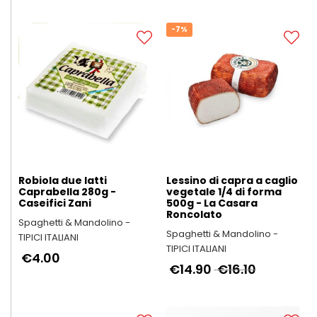
-7%
Robiola due latti
Lessino di capra a caglio
Caprabella 280g -
vegetale 1/4 di forma
Caseifici Zani
500g - La Casara
Roncolato
Spaghetti & Mandolino -
Spaghetti & Mandolino -
TIPICI ITALIANI
TIPICI ITALIANI
€4.00
€14.90
€16.10