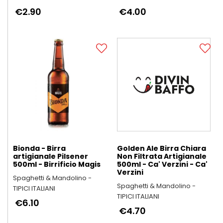
€2.90
€4.00
Bionda - Birra
Golden Ale Birra Chiara
artigianale Pilsener
Non Filtrata Artigianale
500ml - Birrificio Magis
500ml - Ca' Verzini - Ca'
Verzini
Spaghetti & Mandolino -
Spaghetti & Mandolino -
TIPICI ITALIANI
TIPICI ITALIANI
€6.10
€4.70