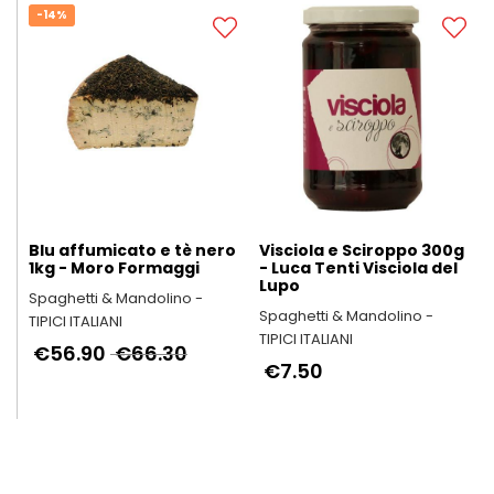
-14%
Blu affumicato e tè nero
Visciola e Sciroppo 300g
1kg - Moro Formaggi
- Luca Tenti Visciola del
Lupo
Spaghetti & Mandolino -
Spaghetti & Mandolino -
TIPICI ITALIANI
TIPICI ITALIANI
€56.90
€66.30
€7.50