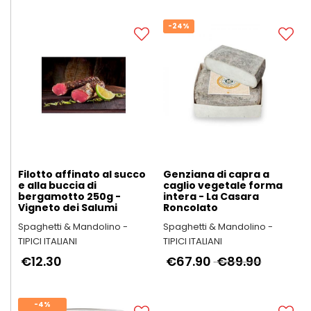
-24%
Filotto affinato al succo
Genziana di capra a
e alla buccia di
caglio vegetale forma
bergamotto 250g -
intera - La Casara
Vigneto dei Salumi
Roncolato
Spaghetti & Mandolino -
Spaghetti & Mandolino -
TIPICI ITALIANI
TIPICI ITALIANI
€12.30
€67.90
€89.90
-4%