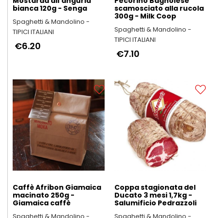
Mostarda all'anguria
Pecorino Bagnolese
bianca 120g - Senga
scamosciato alla rucola
300g - Milk Coop
Spaghetti & Mandolino -
Spaghetti & Mandolino -
TIPICI ITALIANI
TIPICI ITALIANI
€6.20
€7.10
Caffè Afribon Giamaica
Coppa stagionata del
macinato 250g -
Ducato 3 mesi 1,7kg -
Giamaica caffè
Salumificio Pedrazzoli
Spaghetti & Mandolino -
Spaghetti & Mandolino -