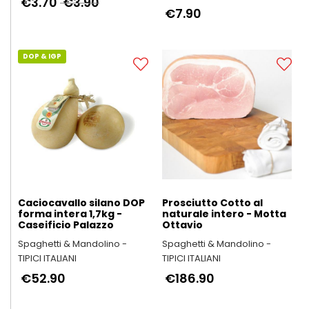
€3.70
€3.90
€7.90
DOP & IGP
Caciocavallo silano DOP
Prosciutto Cotto al
forma intera 1,7kg -
naturale intero - Motta
Caseificio Palazzo
Ottavio
Spaghetti & Mandolino -
Spaghetti & Mandolino -
TIPICI ITALIANI
TIPICI ITALIANI
€52.90
€186.90