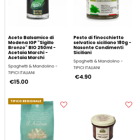
Aceto Balsamico di
Pesto di finocchietto
Modena IGP "Sigillo
selvatico siciliano 180g -
Bronzo" BIO 250ml -
Nasonte Condimenti
Acetaia Marchi -
Siciliani
Acetaia Marchi
Spaghetti & Mandolino -
Spaghetti & Mandolino -
TIPICI ITALIANI
TIPICI ITALIANI
€4.90
€15.00
TIPICO REGIONALE