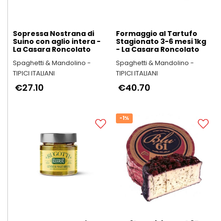
Sopressa Nostrana di
Formaggio al Tartufo
Suino con aglio intera -
Stagionato 3-6 mesi 1kg
La Casara Roncolato
- La Casara Roncolato
Spaghetti & Mandolino -
Spaghetti & Mandolino -
TIPICI ITALIANI
TIPICI ITALIANI
€27.10
€40.70
-1%