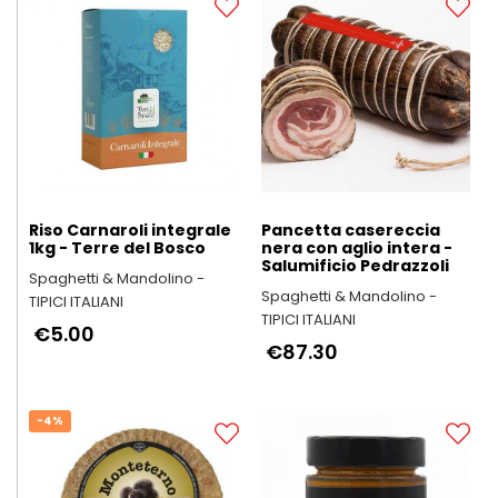
Riso Carnaroli integrale
Pancetta casereccia
1kg - Terre del Bosco
nera con aglio intera -
Salumificio Pedrazzoli
Spaghetti & Mandolino -
Spaghetti & Mandolino -
TIPICI ITALIANI
TIPICI ITALIANI
€5.00
€87.30
-4%