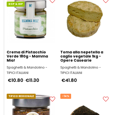
DOP & IGP
Crema di Pistacchio
Toma alla nepetella a
Verde 180g - Mamma
caglio vegetale 1kg -
Mia!
Opere Casearie
Spaghetti & Mandolino -
Spaghetti & Mandolino -
TIPICI ITALIANI
TIPICI ITALIANI
€10.80
€11.30
€41.80
TIPICO REGIONALE
-14%