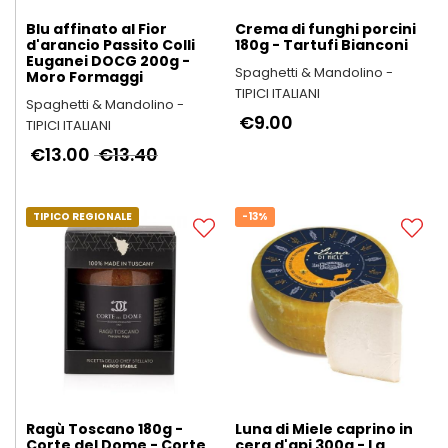
Blu affinato al Fior
Crema di funghi porcini
d'arancio Passito Colli
180g - Tartufi Bianconi
Euganei DOCG 200g -
Spaghetti & Mandolino -
Moro Formaggi
TIPICI ITALIANI
Spaghetti & Mandolino -
€9.00
TIPICI ITALIANI
€13.00
€13.40
TIPICO REGIONALE
-13%
Ragù Toscano 180g -
Luna di Miele caprino in
Corte del Dome - Corte
cera d'api 300g - La