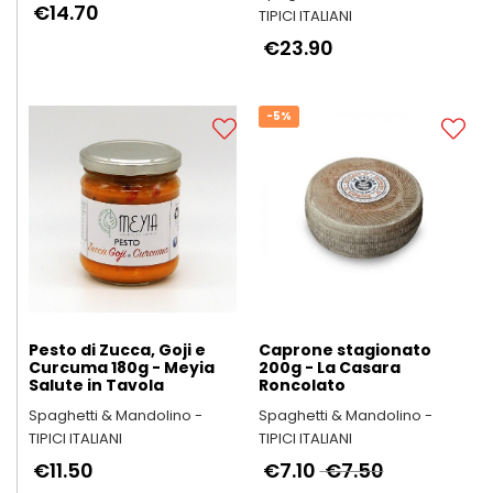
€14.70
TIPICI ITALIANI
€23.90
-5%
Pesto di Zucca, Goji e
Caprone stagionato
Curcuma 180g - Meyia
200g - La Casara
Salute in Tavola
Roncolato
Spaghetti & Mandolino -
Spaghetti & Mandolino -
TIPICI ITALIANI
TIPICI ITALIANI
€11.50
€7.10
€7.50