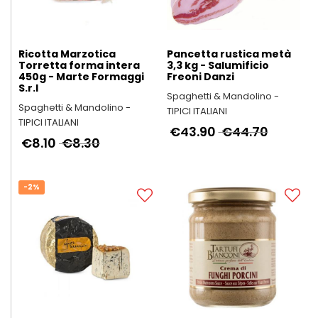
Ricotta Marzotica
Pancetta rustica metà
Torretta forma intera
3,3 kg - Salumificio
450g - Marte Formaggi
Freoni Danzi
S.r.l
Spaghetti & Mandolino -
Spaghetti & Mandolino -
TIPICI ITALIANI
TIPICI ITALIANI
€43.90
€44.70
€8.10
€8.30
-2%